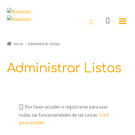
Ir
Ir
a
al
la
contenido
navegación
INICIO
Inicio
Administrar Listas
TIENDA
MARCAS
Administrar Listas
OFERTAS
OUTLET
BUSCAR
Por favor acceder o registrarse para usar
todas las funcionalidades de las Listas.
Click
para acceder
Búsqueda
de
productos