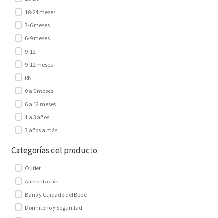
18-24 meses
3-6 meses
6-9 meses
9-12
9-12 meses
RN
0 a 6 meses
6 a 12 meses
1 a 3 años
3 años a más
Categorías del producto
Outlet
Alimentación
Baño y Cuidado del Bebé
Dormitorio y Seguridad