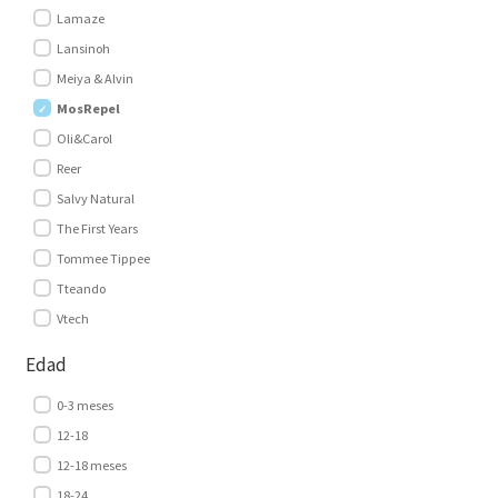
Lamaze
Lansinoh
Meiya & Alvin
MosRepel
Oli&Carol
Reer
Salvy Natural
The First Years
Tommee Tippee
Tteando
Vtech
Edad
0-3 meses
12-18
12-18 meses
18-24