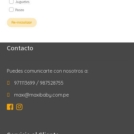
Juguetes
Paseo
Re-inicializar
Contacto
Puedes comunicarte con nosotros a:
971113699 / 987528755
maxi@maxibaby.com.pe