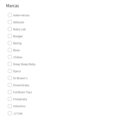
Marcas
SEARCH
Aden+Anais
FOR:
Attitude
Baby Lab
Badger
BeOrg
Boon
Chillax
Deep Steep Baby
Djeco
Dr Brown's
Dreambaby
Fat Brain Toys
Fridababy
Infantino
JJ Cole